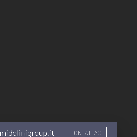
midolinigroup.it
CONTATTACI