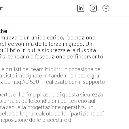
MY
che
 muovere un unico carico, l’operazione
plice somma delle forze in gioco. Un
ilibrio in cui la sicurezza e la riuscita
si tendano e l’esecuzione dell’intervento.
 gruisti del team Midlift, in occasione del
a visto impegnate in tandem le nostre
gru
x Demag AC 500-, realizzato con il supporto
rto, è il primo pilastro di questa sicurezza:
ientale, dalle condizioni del terreno agli
sta segue la progettazione operativa, un
elta delle gru, calcolo della ripartizione dei
disposizione delle procedure di