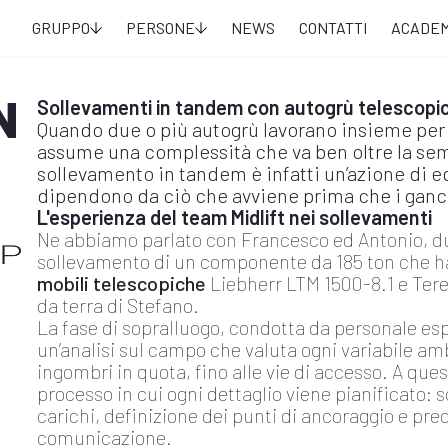
GRUPPO
PERSONE
NEWS
CONTATTI
ACADE
N
Sollevamenti in tandem con autogrù telescopi
Quando due o più autogrù lavorano insieme per
assume una complessità che va ben oltre la sem
sollevamento in tandem è infatti un’azione di equ
dipendono da ciò che avviene prima che i ganci 
L'esperienza del team Midlift nei sollevamenti
Ne abbiamo parlato con Francesco ed Antonio, due
sollevamento di un componente da 185 ton che h
mobili telescopiche
Liebherr LTM 1500-8.1 e Tere
da terra di Stefano.
La fase di sopralluogo, condotta da personale espe
un’analisi sul campo che valuta ogni variabile amb
ingombri in quota, fino alle vie di accesso. A que
processo in cui ogni dettaglio viene pianificato: sc
carichi, definizione dei punti di ancoraggio e pre
comunicazione.