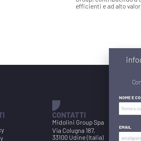
efficienti e ad alto valo
info
Con
NOME E C
TI
CONTATTI
Midolini Group Spa
EMAIL
cy
Via Colugna 187,
33100 Udine (Italia)
cy