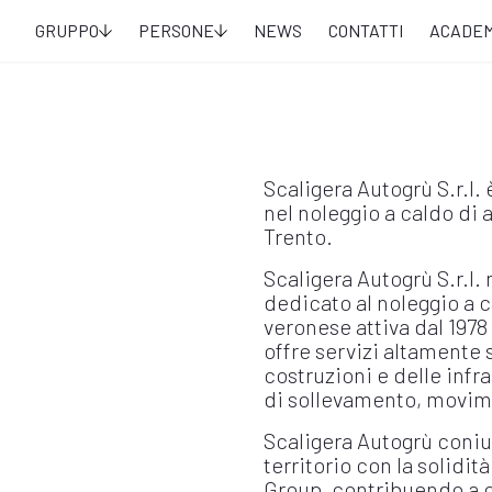
GRUPPO
PERSONE
NEWS
CONTATTI
ACADE
Scaligera Autogrù S.r.l. 
nel noleggio a caldo di 
Trento.
Scaligera Autogrù S.r.l.
dedicato al noleggio a c
veronese attiva dal 1978
offre servizi altamente s
costruzioni e delle infra
di sollevamento, movime
Scaligera Autogrù coniug
territorio con la solidit
Group, contribuendo a of