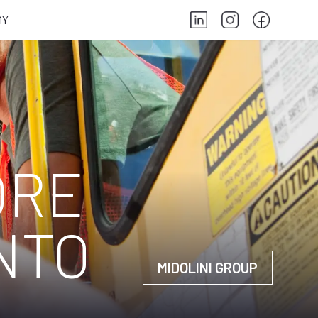
MY
ORE
NTO
MIDOLINI GROUP