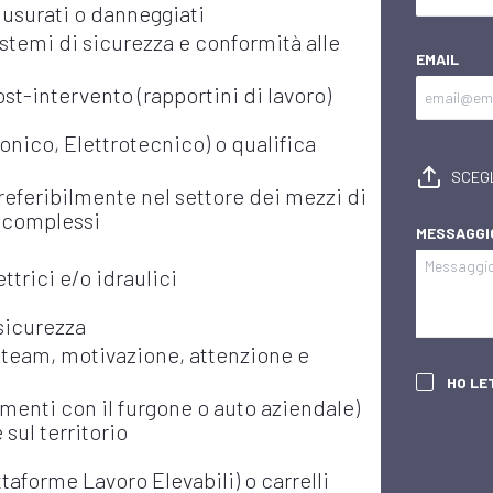
usurati o danneggiati
stemi di sicurezza e conformità alle
EMAIL
st-intervento (rapportini di lavoro)
nico, Elettrotecnico) o qualifica
SCEGL
referibilmente nel settore dei mezzi di
i complessi
MESSAGGI
ttrici e/o idraulici
sicurezza
in team, motivazione, attenzione e
HO LE
menti con il furgone o auto aziendale)
 sul territorio
taforme Lavoro Elevabili) o carrelli